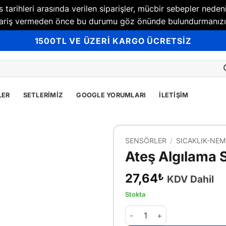
tarihleri arasında verilen siparişler, mücbir sebepler neden
Sipariş vermeden önce bu durumu göz önünde bulundurmanızı
1500TL VE ÜZERİ KARGO ÜCRETSİZ
LER
SETLERIMIZ
GOOGLE YORUMLARI
İLETIŞIM
SENSÖRLER
/
SICAKLIK-NEM
Ateş Algılama 
27,64
₺
KDV Dahil
Stokta
Ateş Algılama Sensörü - Fla