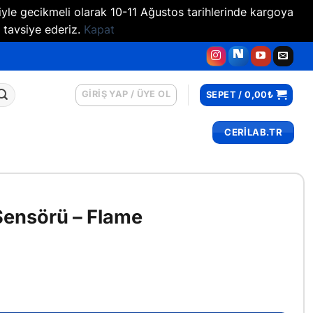
iyle gecikmeli olarak 10-11 Ağustos tarihlerinde kargoya
 tavsiye ederiz.
Kapat
GIRIŞ YAP / ÜYE OL
SEPET /
0,00
₺
CERİLAB.TR
Sensörü – Flame
me adet