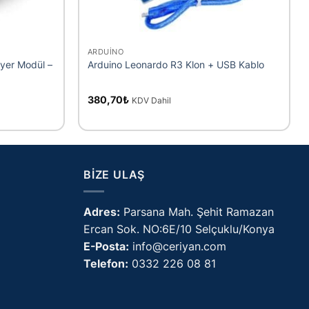
+
ARDUINO
yer Modül –
Arduino Leonardo R3 Klon + USB Kablo
380,70
₺
KDV Dahil
BIZE ULAŞ
Adres:
Parsana Mah. Şehit Ramazan
Ercan Sok. NO:6E/10 Selçuklu/Konya
E-Posta:
info@ceriyan.com
Telefon:
0332 226 08 81