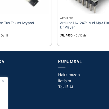
+
ARDUINO
n Tuş Takımı Keypad
Arduino Hw-247a Mini Mp3 Pla
Df Player
78,40
₺
 Dahil
KDV Dahil
DA
KURUMSAL
Hakkımızda
İletişim
og
Teklif Al