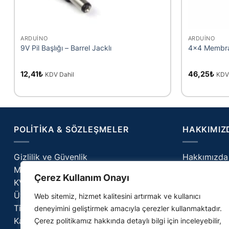
+
+
ARDUINO
ARDUINO
9V Pil Başlığı – Barrel Jacklı
4×4 Membra
12,41
₺
46,25
₺
KDV Dahil
KDV
POLITIKA & SÖZLEŞMELER
HAKKIMIZ
Gizlilik ve Güvenlik
Hakkımızda
Mesafeli Satış Sözleşmesi
İletişim
Çerez Kullanım Onayı
KVKK Aydınlatma
Cerilab – Bl
Üyelik Sözleşmesi
SSS
Web sitemiz, hizmet kalitesini artırmak ve kullanıcı
Ticari İletişim İzni
deneyimini geliştirmek amacıyla çerezler kullanmaktadır.
Kargo & Teslimat Politikamız
Çerez politikamız hakkında detaylı bilgi için inceleyebilir,