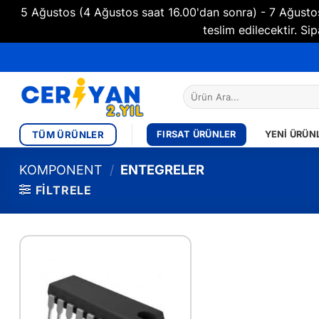
5 Ağustos (4 Ağustos saat 16.00'dan sonra) - 7 Ağustos 
teslim edilecektir. 
İçeriğe
atla
Ara:
TÜM ÜRÜNLER
FIRSAT ÜRÜNLER
YENI ÜRÜN
KOMPONENT
/
ENTEGRELER
FILTRELE