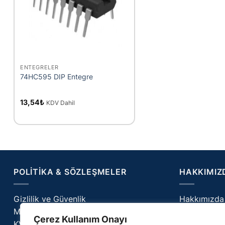
+
ENTEGRELER
74HC595 DIP Entegre
13,54
₺
KDV Dahil
POLITIKA & SÖZLEŞMELER
HAKKIMIZ
Gizlilik ve Güvenlik
Hakkımızda
Mesafeli Satış Sözleşmesi
İletişim
Çerez Kullanım Onayı
KVKK Aydınlatma
Cerilab – Bl