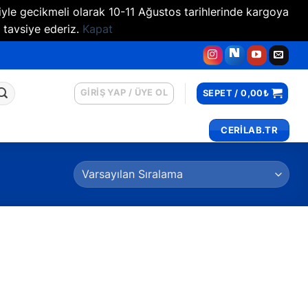
iyle gecikmeli olarak 10-11 Ağustos tarihlerinde kargoya
 tavsiye ederiz.
Kapat
GIRIŞ YAP / ÜYE OL
SEPET /
0,00
₺
CERİLAB.TR