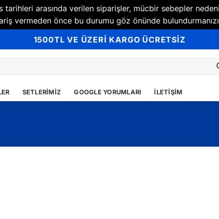
tarihleri arasında verilen siparişler, mücbir sebepler neden
Sipariş vermeden önce bu durumu göz önünde bulundurmanızı
1500TL VE ÜZERİ KARGO ÜCRETSİZ
LER
SETLERIMIZ
GOOGLE YORUMLARI
İLETIŞIM