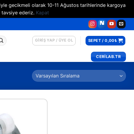
iyle gecikmeli olarak 10-11 Ağustos tarihlerinde kargoya
 tavsiye ederiz.
Kapat
GIRIŞ YAP / ÜYE OL
SEPET /
0,00
₺
CERİLAB.TR