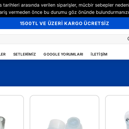
tarihleri arasında verilen siparişler, mücbir sebepler neden
Sipariş vermeden önce bu durumu göz önünde bulundurmanızı
1500TL VE ÜZERİ KARGO ÜCRETSİZ
LER
SETLERIMIZ
GOOGLE YORUMLARI
İLETIŞIM