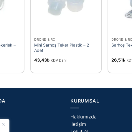
+
+
DRONE & RC
DRONE & R
kerlek –
Mini Sarhoş Teker Plastik – 2
Sarhoş Te
Adet
43,43
₺
26,51
₺
KDV Dahil
KD
DA
KURUMSAL
Hakkımızda
İletişim
og
Teklif Al