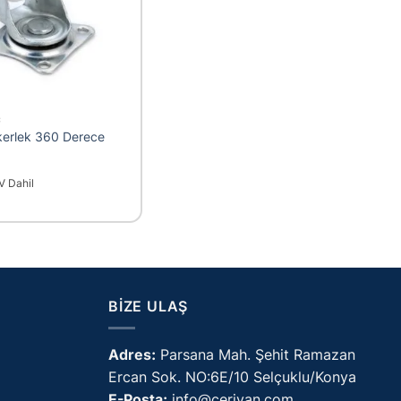
C
kerlek 360 Derece
V Dahil
BIZE ULAŞ
Adres:
Parsana Mah. Şehit Ramazan
Ercan Sok. NO:6E/10 Selçuklu/Konya
E-Posta:
info@ceriyan.com