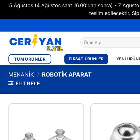
5 Ağustos (4 Ağustos saat 16.00'dan sonra) - 7 Ağustos 
teslim edilecektir. 
İçeriğe
atla
Ara:
TÜM ÜRÜNLER
FIRSAT ÜRÜNLER
YENI ÜRÜN
MEKANIK
/
ROBOTIK APARAT
FILTRELE