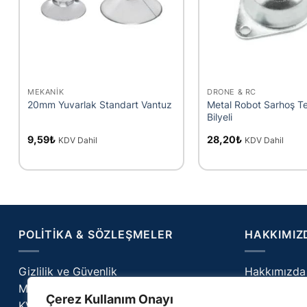
+
+
MEKANIK
DRONE & RC
20mm Yuvarlak Standart Vantuz
Metal Robot Sarhoş Te
Bilyeli
9,59
₺
28,20
₺
KDV Dahil
KDV Dahil
POLITIKA & SÖZLEŞMELER
HAKKIMIZ
Gizlilik ve Güvenlik
Hakkımızda
Mesafeli Satış Sözleşmesi
İletişim
Çerez Kullanım Onayı
KVKK Aydınlatma
Cerilab – Bl