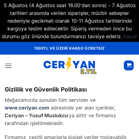
5 Ağustos (4 Ağustos saat 16.00'dan sonra) - 7 Ağustos
tarihleri arasında verilen siparişler, mücbir sebepler
nedeniyle gecikmeli olarak 10-11 Ağustos tarihlerinde
kargoya teslim edilecektir. Sipariş vermeden önce bu
durumu göz önünde bulundurmanızı tavsiye ederiz.
Kapat
İçeriğe
1500TL VE ÜZERİ KARGO ÜCRETSİZ
atla
Gizlilik ve Güvenlik Politikası
Mağazamızda sunulan tüm servisler ve
www.ceriyan.com
adresinde yer alan içerikler,
Ceriyan – Yusuf Muslukcu
’ya aittir ve firmamız
tarafından işletilmektedir.
Firmamız, çeşitli amaçlarla kişisel veriler toplayabilir.