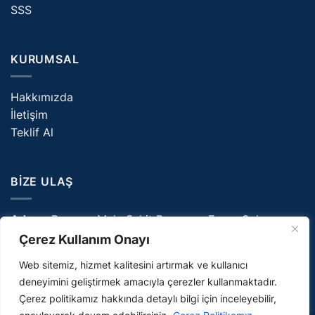
SSS
KURUMSAL
Hakkımızda
İletişim
Teklif Al
BIZE ULAŞ
Adres:
Parsana Mah. Şehit Ramazan Ercan Sok.
NO:6E/10 Selçuklu/Konya
Çerez Kullanım Onayı
E-Posta:
info@ceriyan.com
Web sitemiz, hizmet kalitesini artırmak ve kullanıcı
Telefon:
0332 226 08 81
deneyimini geliştirmek amacıyla çerezler kullanmaktadır.
Çerez politikamız hakkında detaylı bilgi için inceleyebilir,