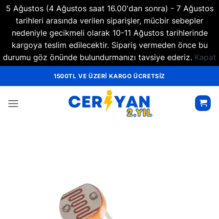
5 Ağustos (4 Ağustos saat 16.00'dan sonra) - 7 Ağustos
tarihleri arasında verilen siparişler, mücbir sebepler
nedeniyle gecikmeli olarak 10-11 Ağustos tarihlerinde
kargoya teslim edilecektir. Sipariş vermeden önce bu
durumu göz önünde bulundurmanızı tavsiye ederiz.
Kapat
İçeriğe
1500TL VE ÜZERİ KARGO ÜCRETSİZ
atla