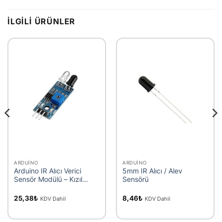
İLGILI ÜRÜNLER
ARDUINO
ARDUINO
Arduino IR Alıcı Verici
5mm IR Alıcı / Alev
Sensör Modülü – Kızıl
Sensörü
Ötesi
25,38
₺
8,46
₺
KDV Dahil
KDV Dahil