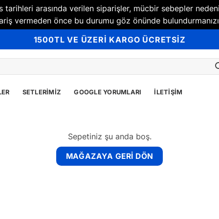
tarihleri arasında verilen siparişler, mücbir sebepler neden
Sipariş vermeden önce bu durumu göz önünde bulundurmanızı
1500TL VE ÜZERİ KARGO ÜCRETSİZ
LER
SETLERIMIZ
GOOGLE YORUMLARI
İLETIŞIM
Sepetiniz şu anda boş.
MAĞAZAYA GERI DÖN