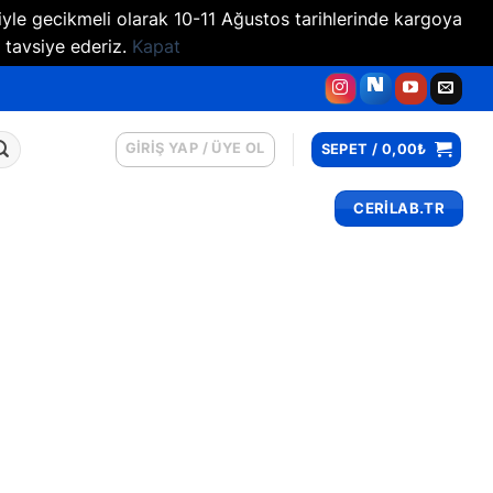
iyle gecikmeli olarak 10-11 Ağustos tarihlerinde kargoya
 tavsiye ederiz.
Kapat
GIRIŞ YAP / ÜYE OL
SEPET /
0,00
₺
CERİLAB.TR