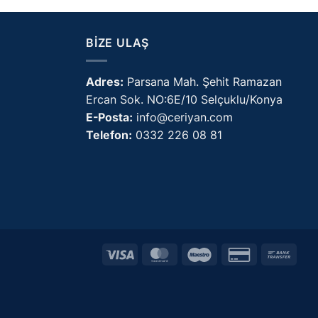
BIZE ULAŞ
Adres:
Parsana Mah. Şehit Ramazan
Ercan Sok. NO:6E/10 Selçuklu/Konya
E-Posta:
info@ceriyan.com
Telefon:
0332 226 08 81
Visa
MasterCard
Maestro
Credit
Bank
Card
Trans
2