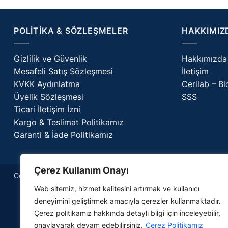
POLITIKA & SÖZLEŞMELER
HAKKIMIZ
Gizlilik ve Güvenlik
Hakkımızda
Mesafeli Satış Sözleşmesi
İletişim
KVKK Aydınlatma
Cerilab – Bl
Üyelik Sözleşmesi
SSS
Ticari İletişim İzni
Kargo & Teslimat Politikamız
Garanti & İade Politikamız
Çerez Kullanım Onayı
Copyright 2026 ©
Ceriyan
Web sitemiz, hizmet kalitesini artırmak ve kullanıcı
deneyimini geliştirmek amacıyla çerezler kullanmaktadır.
Çerez politikamız hakkında detaylı bilgi için inceleyebilir,
onaylayarak devam edebilirsiniz.
Çerez Politikamız