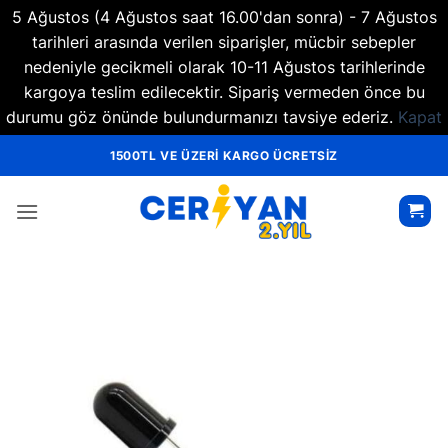
5 Ağustos (4 Ağustos saat 16.00'dan sonra) - 7 Ağustos
tarihleri arasında verilen siparişler, mücbir sebepler
nedeniyle gecikmeli olarak 10-11 Ağustos tarihlerinde
kargoya teslim edilecektir. Sipariş vermeden önce bu
durumu göz önünde bulundurmanızı tavsiye ederiz.
Kapat
İçeriğe
1500TL VE ÜZERİ KARGO ÜCRETSİZ
atla