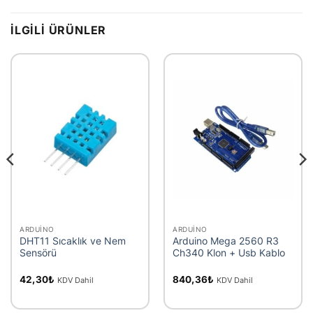
İLGILI ÜRÜNLER
ARDUINO
ARDUINO
DHT11 Sıcaklık ve Nem
Arduino Mega 2560 R3
Sensörü
Ch340 Klon + Usb Kablo
42,30
₺
840,36
₺
KDV Dahil
KDV Dahil