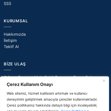
SSS
KURUMSAL
Hakkımızda
İletişim
Teklif Al
BIZE ULAŞ
Adres:
Parsana Mah. Şehit Ramazan Ercan Sok.
NO:6E/10 Selçuklu/Konya
Çerez Kullanım Onayı
E-Posta:
info@ceriyan.com
Web sitemiz, hizmet kalitesini artırmak ve kullanıcı
Telefon:
0332 226 08 81
deneyimini geliştirmek amacıyla çerezler kullanmaktadır.
Çerez politikamız hakkında detaylı bilgi için inceleyebilir,