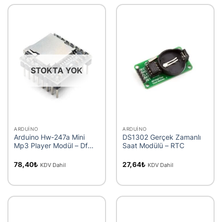
STOKTA YOK
ARDUINO
ARDUINO
Arduino Hw-247a Mini
DS1302 Gerçek Zamanlı
Mp3 Player Modül – Df
Saat Modülü – RTC
Player
78,40
₺
27,64
₺
KDV Dahil
KDV Dahil