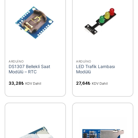
ARDUINO
ARDUINO
DS1307 Bellekli Saat
LED Trafik Lambası
Modülü – RTC
Modülü
33,28
₺
27,64
₺
KDV Dahil
KDV Dahil