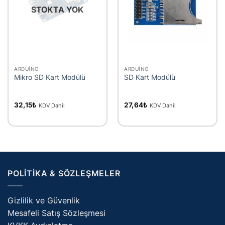
STOKTA YOK
ARDUINO
ARDUINO
Mikro SD Kart Modülü
SD Kart Modülü
32,15
₺
27,64
₺
KDV Dahil
KDV Dahil
POLITIKA & SÖZLEŞMELER
Gizlilik ve Güvenlik
Mesafeli Satış Sözleşmesi