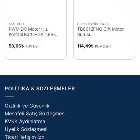
ARDUINO
ELEKTRONIK KART
PWM DC Motor Hız
TB6612FNG Çift Motor
Kontrol Kartı – 2A 1.8V-
Sürücü
15V
58,66
₺
114,49
₺
KDV Dahil
KDV Dahil
POLITIKA & SÖZLEŞMELER
Gizlilik ve Güvenlik
Mesafeli Satış Sözleşmesi
KVKK Aydınlatma
Üyelik Sözleşmesi
Ticari İletişim İzni