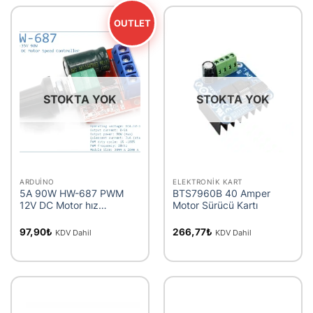
OUTLET
STOKTA YOK
STOKTA YOK
ARDUINO
ELEKTRONIK KART
5A 90W HW-687 PWM
BTS7960B 40 Amper
12V DC Motor hız
Motor Sürücü Kartı
kontrolörü modülü DC-DC
4.5V-35V ayarlanabilir hız
97,90
₺
266,77
₺
KDV Dahil
KDV Dahil
regülatörü kontrol
regülatörü anahtarı 24V