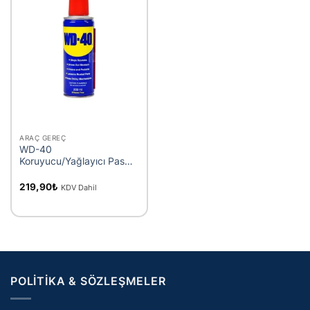
ARAÇ GEREÇ
WD-40
Koruyucu/Yağlayıcı Pas
Sökücü Sprey 200ml
219,90
₺
KDV Dahil
POLITIKA & SÖZLEŞMELER