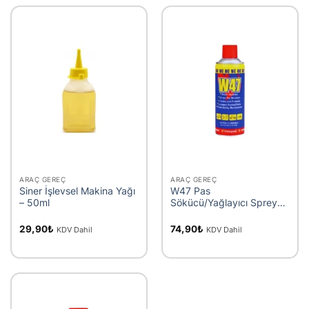
ARAÇ GEREÇ
ARAÇ GEREÇ
Siner İşlevsel Makina Yağı
W47 Pas
– 50ml
Sökücü/Yağlayıcı Sprey
200 ml
29,90
₺
74,90
₺
KDV Dahil
KDV Dahil