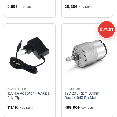
9,59
₺
20,30
₺
KDV Dahil
KDV Dahil
OUTLET
ADAPTÖRLER
DC MOTOR
12V 1A Adaptör – Avrupa
12V 200 Rpm 37mm
Priz Tipi
Redüktörlü Dc Motor
111,11
₺
489,90
₺
KDV Dahil
KDV Dahil