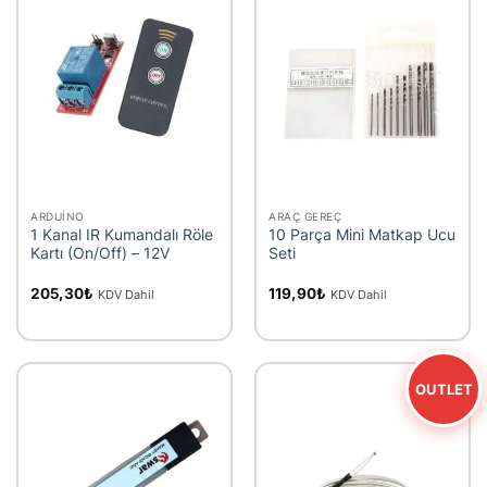
ARDUINO
ARAÇ GEREÇ
1 Kanal IR Kumandalı Röle
10 Parça Mini Matkap Ucu
Kartı (On/Off) – 12V
Seti
205,30
₺
119,90
₺
KDV Dahil
KDV Dahil
OUTLET