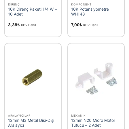
DIRENÇ
KOMPONENT
10K Direnç Paketi 1/4 W –
10K Potansiyometre
10 Adet
WH148
3,38
₺
7,90
₺
KDV Dahil
KDV Dahil
ARALAYICILAR
MEKANIK
12mm M3 Metal Dişi-Dişi
12mm N20 Micro Motor
Aralayıcı
Tutucu – 2 Adet