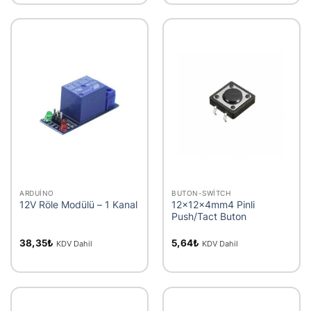
ARDUINO
BUTON-SWITCH
12V Röle Modülü – 1 Kanal
12x12x4mm4 Pinli
Push/Tact Buton
38,35
₺
5,64
₺
KDV Dahil
KDV Dahil