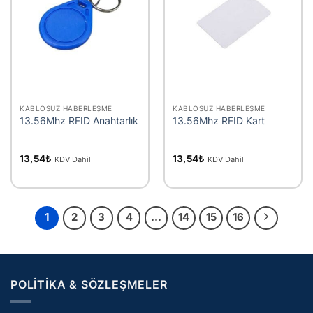
KABLOSUZ HABERLEŞME
KABLOSUZ HABERLEŞME
13.56Mhz RFID Anahtarlık
13.56Mhz RFID Kart
13,54
₺
13,54
₺
KDV Dahil
KDV Dahil
1
2
3
4
…
14
15
16
POLITIKA & SÖZLEŞMELER