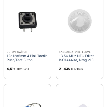
BUTON-SWITCH
KABLOSUZ HABERLEŞME
12x12x5mm 4 Pinli Tactile
13.56 MHz NFC Etiket –
Push/Tact Buton
ISO14443A, Ntag 213, 25
mm
4,51
₺
21,43
₺
KDV Dahil
KDV Dahil