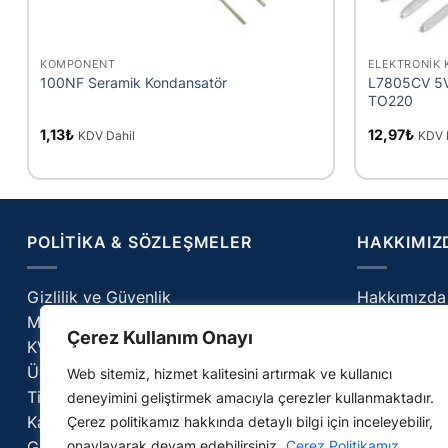
+
+
KOMPONENT
ELEKTRONIK 
100NF Seramik Kondansatör
L7805CV 5V 
TO220
1,13
₺
12,97
₺
KDV Dahil
KDV 
POLITIKA & SÖZLEŞMELER
HAKKIMIZ
Gizlilik ve Güvenlik
Hakkımızda
Mesafeli Satış Sözleşmesi
İletişim
Çerez Kullanım Onayı
KVKK Aydınlatma
Cerilab – Bl
Üyelik Sözleşmesi
SSS
Web sitemiz, hizmet kalitesini artırmak ve kullanıcı
Ticari İletişim İzni
deneyimini geliştirmek amacıyla çerezler kullanmaktadır.
Kargo & Teslimat Politikamız
Çerez politikamız hakkında detaylı bilgi için inceleyebilir,
Garanti & İade Politikamız
onaylayarak devam edebilirsiniz.
Çerez Politikamız