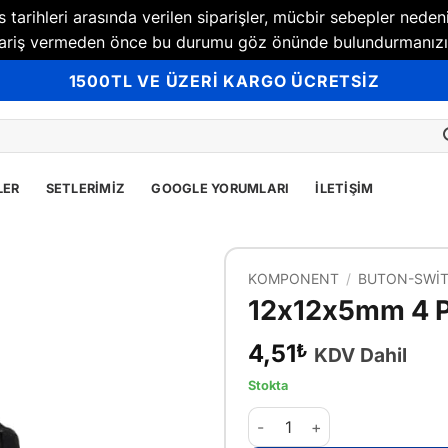
tarihleri arasında verilen siparişler, mücbir sebepler neden
Sipariş vermeden önce bu durumu göz önünde bulundurmanızı
1500TL VE ÜZERİ KARGO ÜCRETSİZ
LER
SETLERIMIZ
GOOGLE YORUMLARI
İLETIŞIM
KOMPONENT
/
BUTON-SWI
12x12x5mm 4 Pi
4,51
₺
KDV Dahil
Stokta
12x12x5mm 4 Pinli Tactile P