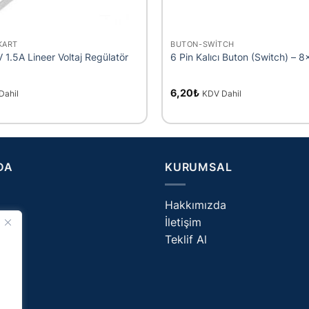
+
KART
BUTON-SWITCH
1.5A Lineer Voltaj Regülatör
6 Pin Kalıcı Buton (Switch) –
6,20
₺
Dahil
KDV Dahil
DA
KURUMSAL
Hakkımızda
İletişim
og
Teklif Al