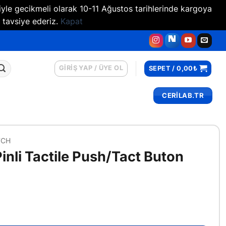
iyle gecikmeli olarak 10-11 Ağustos tarihlerinde kargoya
 tavsiye ederiz.
Kapat
GIRIŞ YAP / ÜYE OL
SEPET /
0,00
₺
CERİLAB.TR
TCH
nli Tactile Push/Tact Buton
ush/Tact Buton adet