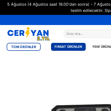
5 Ağustos (4 Ağustos saat 16.00'dan sonra) - 7 Ağustos 
teslim edilecektir. 
İçeriğe
atla
Ara:
TÜM ÜRÜNLER
FIRSAT ÜRÜNLER
YENI ÜRÜN