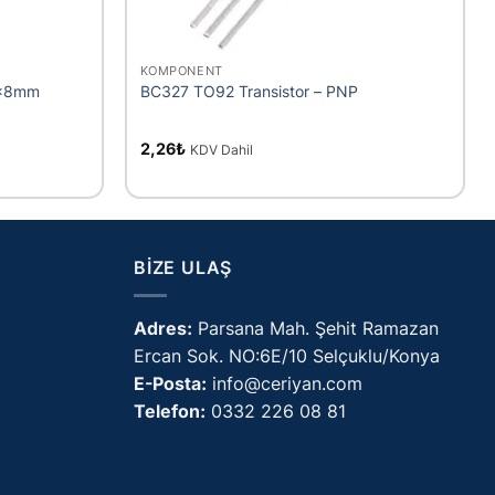
+
KOMPONENT
 8x8mm
BC327 TO92 Transistor – PNP
2,26
₺
KDV Dahil
BIZE ULAŞ
Adres:
Parsana Mah. Şehit Ramazan
Ercan Sok. NO:6E/10 Selçuklu/Konya
E-Posta:
info@ceriyan.com
Telefon:
0332 226 08 81