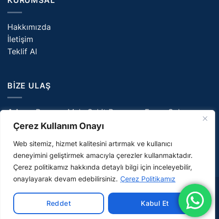
KURUMSAL
Hakkımızda
İletişim
Teklif Al
BIZE ULAŞ
Adres:
Parsana Mah. Şehit Ramazan Ercan Sok.
NO:6E/10 Selçuklu/Konya
Çerez Kullanım Onayı
E-Posta:
info@ceriyan.com
Web sitemiz, hizmet kalitesini artırmak ve kullanıcı
Telefon:
0332 226 08 81
deneyimini geliştirmek amacıyla çerezler kullanmaktadır.
Çerez politikamız hakkında detaylı bilgi için inceleyebilir,
onaylayarak devam edebilirsiniz.
Çerez Politikamız
Visa
MasterCard
Maestro
Credit
Bank
Reddet
Kabul Et
Card
Transfer
Copyright 2026 ©
Ceriyan
2