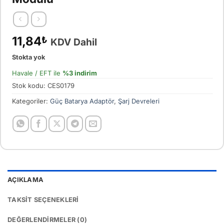
11,84
₺
KDV Dahil
Stokta yok
Havale / EFT ile
%3 indirim
Stok kodu:
CES0179
Kategoriler:
Güç Batarya Adaptör
,
Şarj Devreleri
AÇIKLAMA
TAKSIT SEÇENEKLERI
DEĞERLENDIRMELER (0)