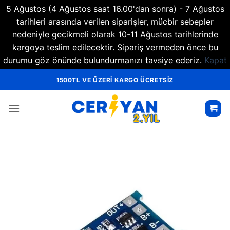
5 Ağustos (4 Ağustos saat 16.00'dan sonra) - 7 Ağustos
tarihleri arasında verilen siparişler, mücbir sebepler
nedeniyle gecikmeli olarak 10-11 Ağustos tarihlerinde
kargoya teslim edilecektir. Sipariş vermeden önce bu
durumu göz önünde bulundurmanızı tavsiye ederiz.
Kapat
İçeriğe
1500TL VE ÜZERİ KARGO ÜCRETSİZ
atla