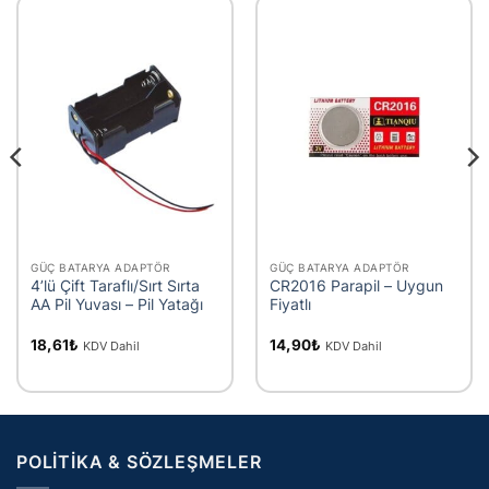
GÜÇ BATARYA ADAPTÖR
GÜÇ BATARYA ADAPTÖR
4’lü Çift Taraflı/Sırt Sırta
CR2016 Parapil – Uygun
AA Pil Yuvası – Pil Yatağı
Fiyatlı
18,61
₺
14,90
₺
KDV Dahil
KDV Dahil
POLITIKA & SÖZLEŞMELER