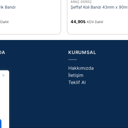
ARAÇ GEREÇ
rik Bandı
Şeffaf Koli Bandı 43mm x 90m
44,90
₺
Dahil
KDV Dahil
DA
KURUMSAL
Hakkımızda
İletişim
og
Teklif Al