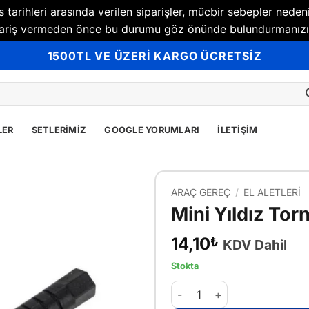
tarihleri arasında verilen siparişler, mücbir sebepler neden
Sipariş vermeden önce bu durumu göz önünde bulundurmanızı
1500TL VE ÜZERİ KARGO ÜCRETSİZ
LER
SETLERIMIZ
GOOGLE YORUMLARI
İLETIŞIM
ARAÇ GEREÇ
/
EL ALETLERI
Mini Yıldız Tor
14,10
₺
KDV Dahil
Stokta
Mini Yıldız Tornavida adet