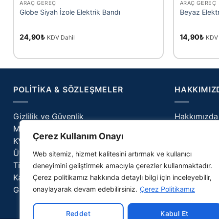
ARAÇ GEREÇ
ARAÇ GEREÇ
Globe Siyah İzole Elektrik Bandı
Beyaz Elekt
24,90
₺
14,90
₺
KDV Dahil
KDV 
POLITIKA & SÖZLEŞMELER
HAKKIMIZ
Gizlilik ve Güvenlik
Hakkımızda
Mesafeli Satış Sözleşmesi
İletişim
Çerez Kullanım Onayı
KVKK Aydınlatma
Cerilab – Bl
Üyelik Sözleşmesi
SSS
Web sitemiz, hizmet kalitesini artırmak ve kullanıcı
Ticari İletişim İzni
deneyimini geliştirmek amacıyla çerezler kullanmaktadır.
Kargo & Teslimat Politikamız
Çerez politikamız hakkında detaylı bilgi için inceleyebilir,
onaylayarak devam edebilirsiniz.
Çerez Politikamız
Garanti & İade Politikamız
Reddet
Kabul Et