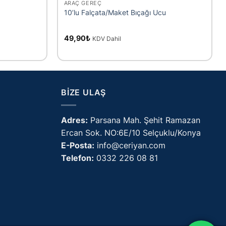
ARAÇ GEREÇ
10’lu Falçata/Maket Bıçağı Ucu
49,90
₺
KDV Dahil
BIZE ULAŞ
Adres:
Parsana Mah. Şehit Ramazan
Ercan Sok. NO:6E/10 Selçuklu/Konya
E-Posta:
info@ceriyan.com
Telefon:
0332 226 08 81