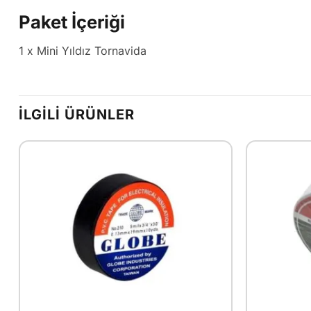
Paket İçeriği
1 x Mini Yıldız Tornavida
İLGILI ÜRÜNLER
+
+