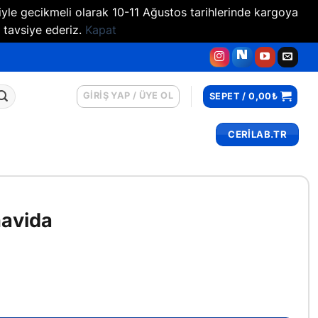
iyle gecikmeli olarak 10-11 Ağustos tarihlerinde kargoya
 tavsiye ederiz.
Kapat
GIRIŞ YAP / ÜYE OL
SEPET /
0,00
₺
CERİLAB.TR
navida