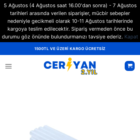
5 Ağustos (4 Ağustos saat 16.00'dan sonra) - 7 Ağustos
tarihleri arasında verilen siparişler, mücbir sebepler
nedeniyle gecikmeli olarak 10-11 Ağustos tarihlerinde
kargoya teslim edilecektir. Sipariş vermeden önce bu
durumu göz önünde bulundurmanızı tavsiye ederiz.
Kapat
İçeriğe
1500TL VE ÜZERİ KARGO ÜCRETSİZ
atla