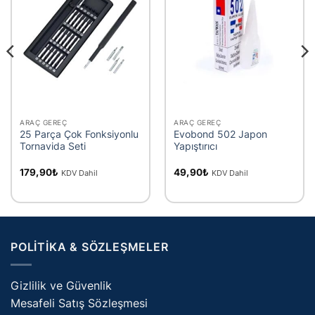
ARAÇ GEREÇ
ARAÇ GEREÇ
25 Parça Çok Fonksiyonlu
Evobond 502 Japon
Tornavida Seti
Yapıştırıcı
179,90
₺
49,90
₺
KDV Dahil
KDV Dahil
POLITIKA & SÖZLEŞMELER
Gizlilik ve Güvenlik
Mesafeli Satış Sözleşmesi