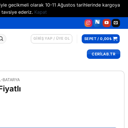
iyle gecikmeli olarak 10-11 Ağustos tarihlerinde kargoya
 tavsiye ederiz.
Kapat
GIRIŞ YAP / ÜYE OL
SEPET /
0,00
₺
CERİLAB.TR
L-BATARYA
iyatlı