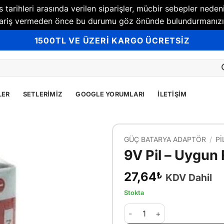
tarihleri arasında verilen siparişler, mücbir sebepler neden
Sipariş vermeden önce bu durumu göz önünde bulundurmanızı
1500TL VE ÜZERİ KARGO ÜCRETSİZ
LER
SETLERIMIZ
GOOGLE YORUMLARI
İLETIŞIM
GÜÇ BATARYA ADAPTÖR
/
PI
9V Pil – Uygun F
27,64
₺
KDV Dahil
Stokta
9V Pil - Uygun Fiyatlı adet