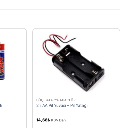
+
GÜÇ BATARYA ADAPTÖR
lı
2’li AA Pil Yuvası – Pil Yatağı
14,66
₺
KDV Dahil