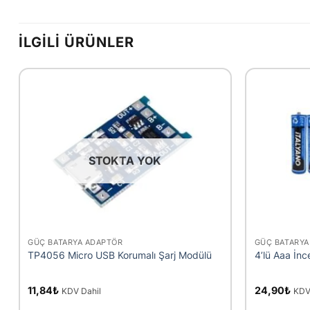
İLGILI ÜRÜNLER
STOKTA YOK
+
+
GÜÇ BATARYA ADAPTÖR
GÜÇ BATARYA
TP4056 Micro USB Korumalı Şarj Modülü
4’lü Aaa İnce
11,84
₺
24,90
₺
KDV Dahil
KDV